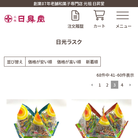
創業87年老舗和菓子専門店 元祖 日昇堂
注文履歴
カート
日光ラスク
並び替え
価格が安い順
価格が高い順
新着順
68
件中
41
-
60
件表示
1
2
3
4