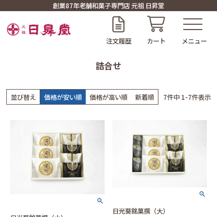
創業87年老舗和菓子専門店 元祖 日昇堂
注文履歴
カート
詰合せ
並び替え
価格が安い順
価格が高い順
新着順
7
件中
1
-
7
件表示
日光葵銘菓撰（大）