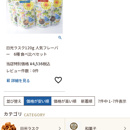
日光ラスク120g 人気フレーバ
ー 6種 食べ比べセット
当店特別価格
¥
4,536
税込
レビュー件数：0件
詳細を見る
並び替え
価格が安い順
価格が高い順
新着順
7
件中
1
-
7
件表示
カテゴリ
日光ラスク
和菓子