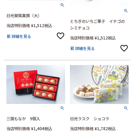
日光葵銘菓撰（大）
とちぎのいちご果子 イチゴの
当店特別価格
¥
1,512
税込
シミチョコ
詳細を見る
当店特別価格
¥
1,512
税込
詳細を見る
三猿もなか 9個入
日光ラスク ショコラ
当店特別価格
¥
1,404
税込
当店特別価格
¥
1,782
税込