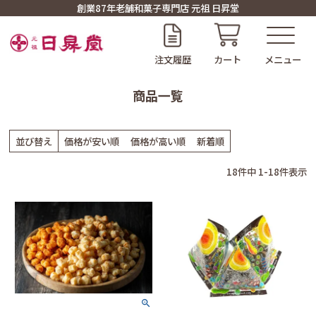
創業87年老舗和菓子専門店 元祖 日昇堂
注文履歴
カート
商品一覧
並び替え
価格が安い順
価格が高い順
新着順
18
件中
1
-
18
件表示