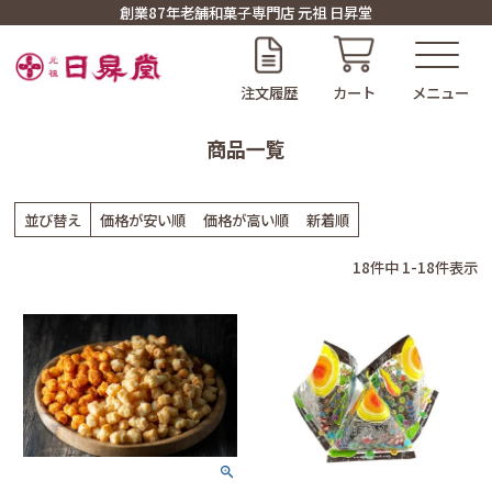
創業87年老舗和菓子専門店 元祖 日昇堂
注文履歴
カート
商品一覧
並び替え
価格が安い順
価格が高い順
新着順
18
件中
1
-
18
件表示