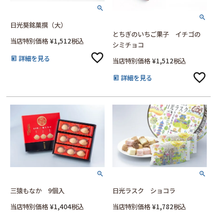
日光葵銘菓撰（大）
とちぎのいちご果子 イチゴの
当店特別価格
¥
1,512
税込
シミチョコ
詳細を見る
当店特別価格
¥
1,512
税込
詳細を見る
三猿もなか 9個入
日光ラスク ショコラ
当店特別価格
¥
1,404
税込
当店特別価格
¥
1,782
税込