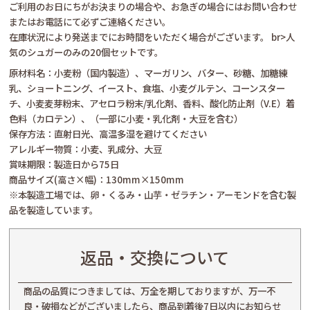
ご利用のお日にちがお決まりの場合や、お急ぎの場合にはお問い合わせ
またはお電話にて必ずご連絡ください。
在庫状況により発送までにお時間をいただく場合がございます。
br>人
気のシュガーのみの20個セットです。
原材料名：小麦粉（国内製造）、マーガリン、バター、砂糖、加糖練
乳、ショートニング、イースト、食塩、小麦グルテン、コーンスター
チ、小麦麦芽粉末、アセロラ粉末/乳化剤、香料、酸化防止剤（V.E）着
色料（カロテン）、（一部に小麦・乳化剤・大豆を含む）
保存方法：直射日光、高温多湿を避けてください
アレルギー物質：小麦、乳成分、大豆
賞味期限：製造日から75日
商品サイズ(高さ×幅)：130mm×150mm
※本製造工場では、卵・くるみ・山芋・ゼラチン・アーモンドを含む製
品を製造しています。
返品・交換について
商品の品質につきましては、万全を期しておりますが、万一不
良・破損などがございましたら、商品到着後7日以内にお知らせ