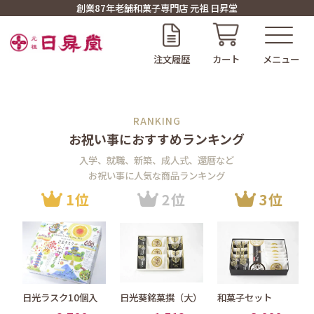
創業87年老舗和菓子専門店 元祖 日昇堂
注文履歴
カート
お祝い事におすすめランキング
入学、就職、新築、成人式、還暦など
お祝い事に人気な商品ランキング
日光ラスク10個入
日光葵銘菓撰（大）
和菓子セット