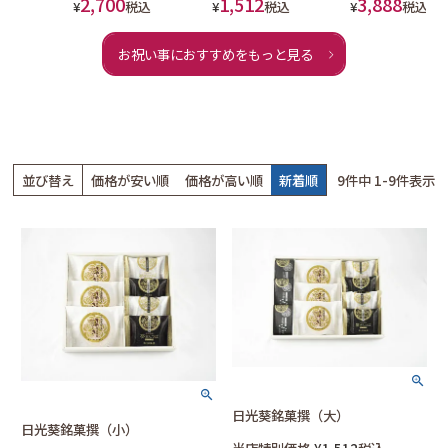
2,700
1,512
3,888
¥
税込
¥
税込
¥
税込
お祝い事におすすめをもっと見る
並び替え
価格が安い順
価格が高い順
新着順
9
件中
1
-
9
件表示
日光葵銘菓撰（大）
日光葵銘菓撰（小）
当店特別価格
¥
1,512
税込