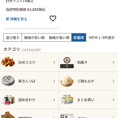
日光ラスク14個入
当店特別価格
¥
3,888
税込
詳細を見る
並び替え
価格が安い順
価格が高い順
新着順
9
件中
1
-
9
件表示
カテゴリ
日光ラスク
和菓子
葵きんつば
三猿もなか
詰め合わせ
まとめ買い