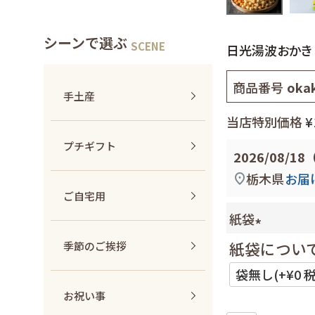
シーンで選ぶ
日光湯波おかき
商品番号
oka
手土産
当店特別価格
¥
プチギフト
2026/08/1
栃木県
お届
ご自宅用
紙袋
紙袋につい
季節のご挨拶
(
必
須
お祝い事
)