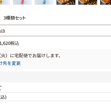
 3種類セット
ki3
1,620
税込
8（火）
に
宅配便
でお届けします。
け先を変更
て