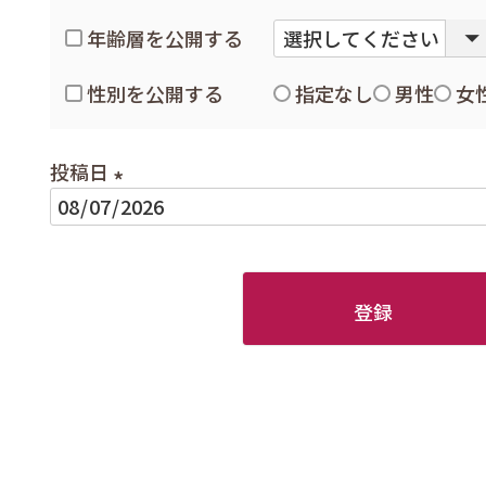
年齢層を公開する
性別を公開する
指定なし
男性
女
投稿日
(
必
須
登録
)