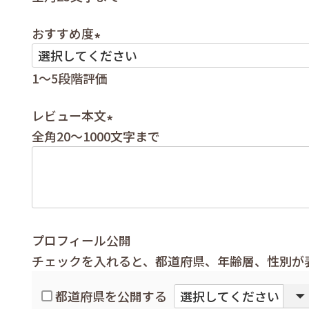
必
須
おすすめ度
)
(
1～5段階評価
必
須
レビュー本文
)
全角20～1000文字まで
(
必
須
)
プロフィール公開
チェックを入れると、都道府県、年齢層、性別が
都道府県を公開する