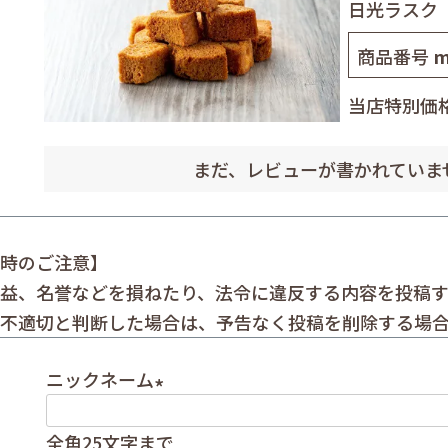
日光ラスク
商品番号
m
当店特別価
まだ、レビューが書かれていま
時のご注意】
益、名誉などを損ねたり、法令に違反する内容を投稿
不適切と判断した場合は、予告なく投稿を削除する場
ニックネーム
(
全角25文字まで