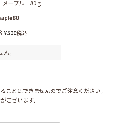
 メープル 80ｇ
aple80
格
¥
500
税込
せん。
することはできませんのでご注意ください。
合がございます。